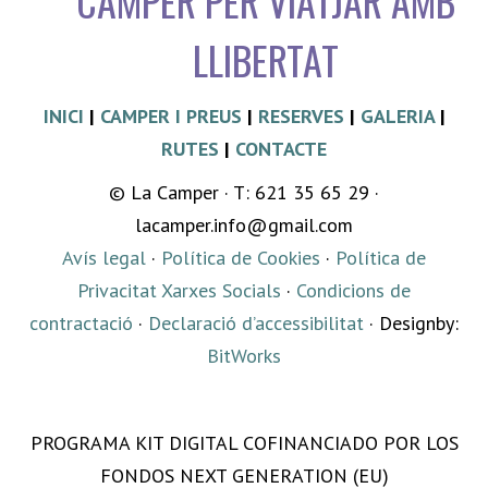
CAMPER PER VIATJAR AMB
LLIBERTAT
INICI
|
CAMPER I PREUS
|
RESERVES
|
GALERIA
|
RUTES
|
CONTACTE
© La Camper · T: 621 35 65 29 ·
lacamper.info@gmail.com
Avís legal
·
Política de Cookies
·
Política de
Privacitat Xarxes Socials
·
Condicions de
contractació
·
Declaració d’accessibilitat
· Designby:
BitWorks
PROGRAMA KIT DIGITAL COFINANCIADO POR LOS
FONDOS NEXT GENERATION (EU)